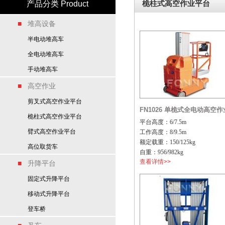
桅柱式高空作业平台
产品分类 Product
■
堆高设备
半电动堆高车
全电动堆高车
手动堆高车
■
高空作业
剪叉式高空作业平台
FN1026 单桅式全电动高空作
桅柱式高空作业平台
平台高度：6/7.5m
平台
臂式高空作业平台
工作高度：8/9.5m
额定载重：150/125kg
高位取货车
自重：956/982kg
查看详情>>
■
升降平台
固定式升降平台
移动式升降平台
登车桥