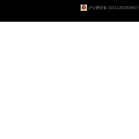
沪公网安备 3101120200462