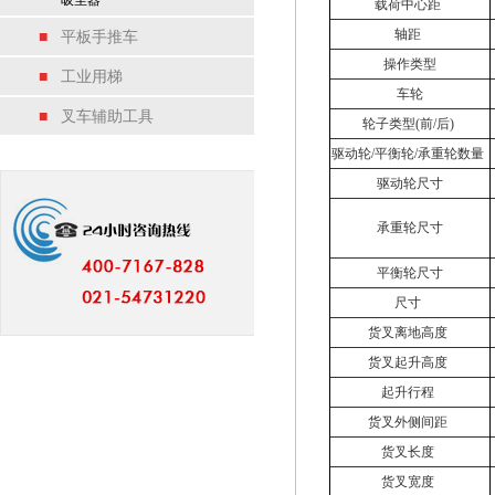
吸尘器
载荷中心距
轴距
■
平板手推车
操作类型
■
工业用梯
车轮
■
叉车辅助工具
轮子类型(前/后)
驱动轮/平衡轮/承重轮数量
驱动轮尺寸
承重轮尺寸
平衡轮尺寸
尺寸
货叉离地高度
货叉起升高度
起升行程
货叉外侧间距
货叉长度
货叉宽度