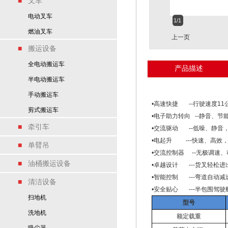
■
叉车
电动叉车
1/1
燃油叉车
上一页
■
搬运设备
全电动搬运车
产品描述
半电动搬运车
手动搬运车
•高速快捷 --行驶速度1
剪式搬运车
•电子助力转向 --静音、
■
牵引车
•交流驱动 --低噪、静音
•电起升 ---快速、高效
■
单臂吊
•交流控制器 --无极调速
■
油桶搬运设备
•卓越设计 ---货叉轻松
•智能控制 ---弯道自动
■
清洁设备
•安全贴心 ---半包围驾
扫地机
型号
洗地机
额定载重