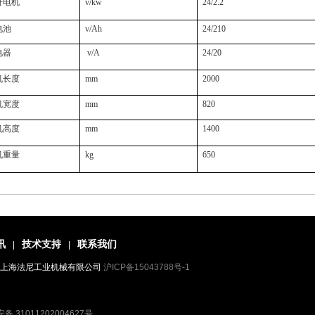
升电机
v/kw
24/2.2
电池
v/Ah
24/210
电器
v/A
24/20
机长度
mm
2000
机宽度
mm
820
机高度
mm
1400
机重量
kg
650
讯
技术支持
联系我们
|
|
eserved 上海法尼工业机械有限公司
沪ICP备15043788号-1
备 31011202004627号