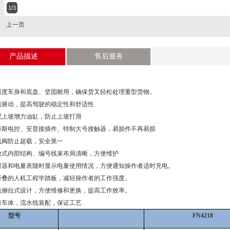
1/3
上一页
产品描述
售后服务
高强度车身和底盘、坚固耐用，确保货叉轻松处理重型货物。
交流驱动，提高驾驶的稳定性和舒适性
加配上坡增力油缸，防止上坡打滑
柯蒂斯电控、安普接插件、特制大号接触器，易损件不再易损
溢流阀防止超载，安全第一
开放式内部结构、编号线束布局清晰，方便维护
计时器和电量表随时显示电量使用情况，方便通知操作者适时充电。
可折叠的人机工程学踏板，减轻操作者的工作强度。
电瓶侧拉式设计，方便维修和更换，提高工作效率。
烤漆车体，流水线装配，保证工艺
型号
FN4218