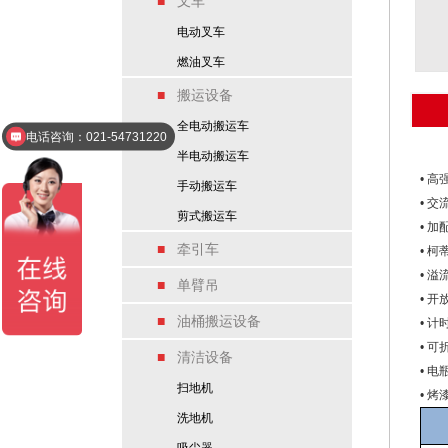
■
叉车
电动叉车
燃油叉车
■
搬运设备
电话咨询：021-54731220
全电动搬运车
添加微信：15021348718
半电动搬运车
• 
手动搬运车
• 
剪式搬运车
• 
■
牵引车
• 
• 
■
单臂吊
• 
■
油桶搬运设备
• 
• 
■
清洁设备
• 
扫地机
• 
洗地机