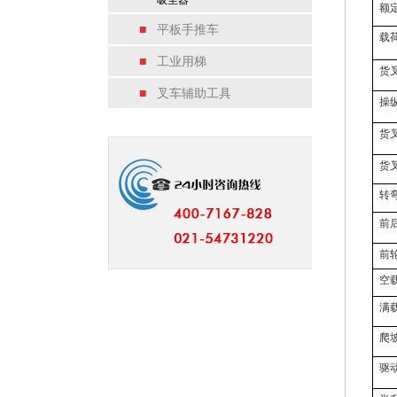
吸尘器
额
■
平板手推车
载
■
工业用梯
货
■
叉车辅助工具
操
货
货
转
前
前
空
满
爬
驱