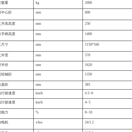
定载重
kg
2000
荷中心距
mm
600
叉升高高度
mm
250
纵手柄高度
mm
1400
叉尺寸
mm
1150*160
叉外宽
mm
570
弯半径
mm
1620
后轮轴距
mm
1350
轮基距
mm
385
载行驶速度
km/h
4.5~6
载行驶速度
km/h
4~5
坡能力
%
8~10
动电机
v/kw
24/1.2